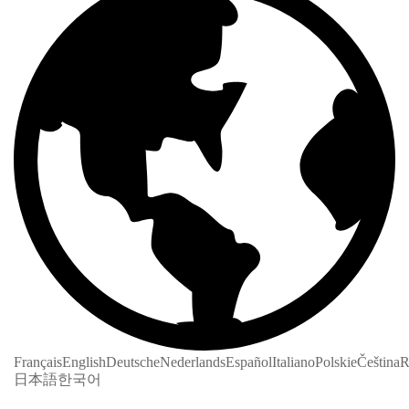
Français
English
Deutsche
Nederlands
Español
Italiano
Polskie
Čeština
R
日本語
한국어