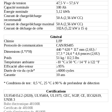
Plage de tension
47,5 V ~ 57,6 V
Capacité nominale
100 Ah
Énergie nominale
5,12 kWh
Courant de charge/décharge
50 A (2,56 kW CC)
recommandé
Courant de charge/décharge maximal
50 A (2,56 kW CC)
Courant de décharge de crête
102A (5,22 kW à 15 s)
Général
Chimie
LFP
Protocole de communication
CAN/RS485
440 * 620 * 117 mm (2,6U) /
Dimensions (L*l*H)
17,3 * 24,4 * 4,6 pouces (2,6U)
Poids
51 kg / 112,5 lbs
Température ambiante
-10 °C à 50 °C / 14 °F à 122 °F
Efficacité aller-retour
≥95%
Durée de vie du cycle*
≥6000 cycles
Garantie
10 ans
* Conditions de test : 0,5 °C, 25 °C à 90 % de profondeur de détection
Certifications
UL9540 Ed.2 (2020), UL9540A, UL1973, CEC, SGIP, CE, IEC62619,
UN38.3
Boîte électronique-48100R
Certificats de 48100R
Guide d'intégration du 48100R