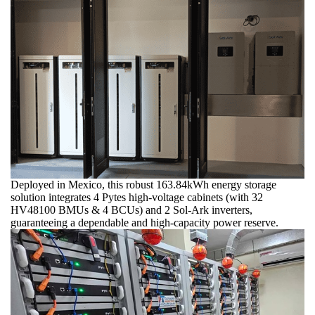
Located in Hawaii, this robust 163.84kWh system features 4
Pytes HV48100 high-voltage cabinets (with 4 BCUs & 32
BMUs), supported by two Sol-Ark 30K-3P inverters to ensure a
dependable and high-capacity energy reserve.
Deployed in Mexico, this robust 163.84kWh energy storage