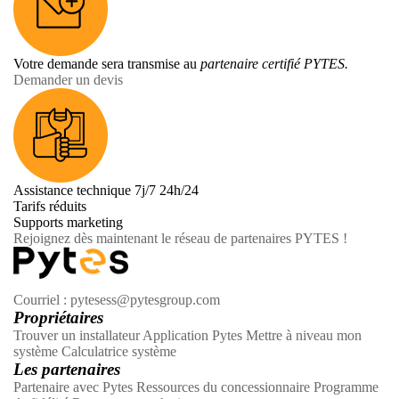
Brochure HV48100
Guide d'intégration du 48100R
Manuel d'utilisation (série E-BOX V3.0(C))
No Data
Utilisez notre
calculateur
pour estimer votre système.
Cliquez
pour les questions fréquemment posées et nos réponses
Comment pouvons-nous vous aider davantage ?
Votre demande sera transmise au
partenaire certifié PYTES.
Demander un devis
Assistance technique 7j/7 24h/24
Tarifs réduits
Supports marketing
Rejoignez dès maintenant le réseau de partenaires PYTES !