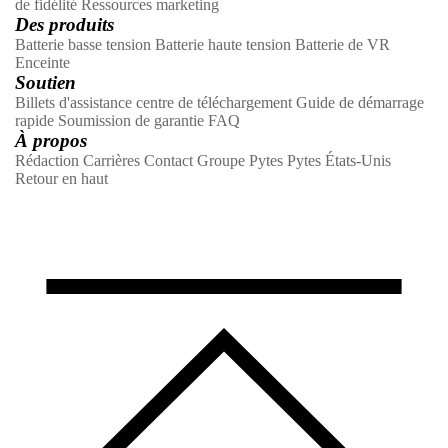
Courriel : pytesess@pytesgroup.com
Propriétaires
Trouver un installateur
Application Pytes
Mettre à niveau mon
système
Calculatrice système
Les partenaires
Partenaire avec Pytes
Ressources du concessionnaire
Programme
de fidélité
Ressources marketing
Des produits
Batterie basse tension
Batterie haute tension
Batterie de VR
Enceinte
Soutien
Billets d'assistance
centre de téléchargement
Guide de démarrage
rapide
Soumission de garantie
FAQ
À propos
Rédaction
Carrières
Contact
Groupe Pytes
Pytes États-Unis
Retour en haut