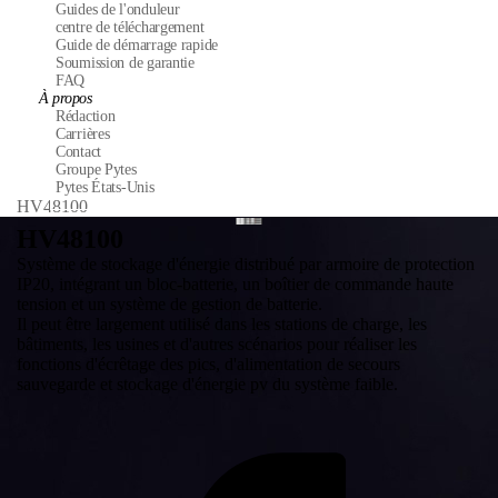
Guides de l'onduleur
centre de téléchargement
Guide de démarrage rapide
Soumission de garantie
FAQ
À propos
Rédaction
Carrières
Contact
Groupe Pytes
Pytes États-Unis
HV48100
HV48100
Système de stockage d'énergie distribué par armoire de protection
IP20, intégrant un bloc-batterie, un boîtier de commande haute
tension et un système de gestion de batterie.
Il peut être largement utilisé dans les stations de charge, les
bâtiments, les usines et d'autres scénarios pour réaliser les
fonctions d'écrêtage des pics, d'alimentation de secours
sauvegarde et stockage d'énergie pv du système faible.