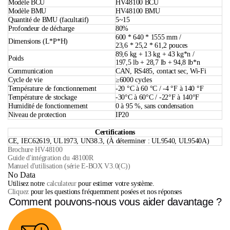
Système HV48100
Énergie du système
5,12 kWh*n
Tension du système
51,2 V*n
Capacité du système
100 Ah
Tension supérieure de charge du
58V*n
système de batterie
Décharge du système de batterie à tens
45,5 V*n
ion plus basse
Courant de décharge/charge continu
50 Adc
Modèle BCU
HV48100 BCU
Modèle BMU
HV48100 BMU
Quantité de BMU (facultatif)
5~15
Profondeur de décharge
80%
600 * 640 * 1555 mm /
Dimensions (L*P*H)
23,6 * 25,2 * 61,2 pouces
89,6 kg + 13 kg + 43 kg*n /
Poids
197,5 lb + 28,7 lb + 94,8 lb*n
Communication
CAN, RS485, contact sec, Wi-Fi
Cycle de vie
≥6000 cycles
Température de fonctionnement
-20 °C à 60 °C / -4 °F à 140 °F
Température de stockage
-30°C à 60°C / -22°F à 140°F
Humidité de fonctionnement
0 à 95 %, sans condensation
Niveau de protection
IP20
Certifications
CE, IEC62619, UL1973, UN38.3, (À déterminer : UL9540, UL9540A)