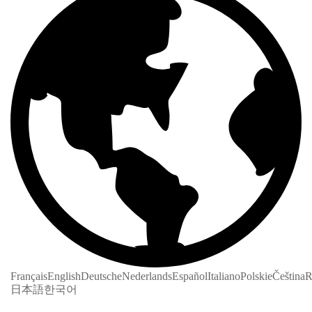
Français
English
Deutsche
Nederlands
Español
Italiano
Polskie
Čeština
R
日本語
한국어