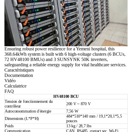
solution integrates 4 Pytes high-voltage cabinets (with 32
HV48100 BMUs & 4 BCUs) and 2 Sol-Ark inverters,
guaranteeing a dependable and high-capacity power reserve.
Ensuring robust power resilience for a Yemeni hospital, this
368.64kWh system is built with 6 high-voltage clusters (6 BCUs,
72 HV48100 BMUs) and 3 SUNSYNK 50K inverters,
safeguarding a reliable energy supply for vital healthcare services.
Caractéristiques
Documentation
Vidéo