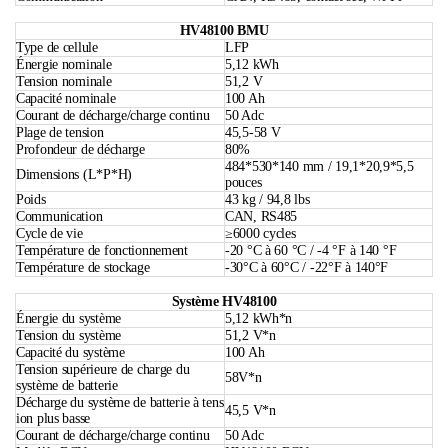
Calculatrice
FAQ
HV48100 BCU
Tension de fonctionnement du
200 V ~ 870 V
contrôleur
Autoconsommation d'énergie
7,56 W
484*510*140 mm / 19,1*20,1*5,5
Dimensions (L*P*H)
pouces
Poids
13 kg / 28,7 lbs
Communication
CAN, RS485, contact sec, Wi-Fi
HV48100 BMU
Type de cellule
LFP
Énergie nominale
5,12 kWh
Tension nominale
51,2 V
Capacité nominale
100 Ah
Courant de décharge/charge continu
50 Adc
Plage de tension
45,5-58 V
Profondeur de décharge
80%
484*530*140 mm / 19,1*20,9*5,5
Dimensions (L*P*H)
pouces
Poids
43 kg / 94,8 lbs
Communication
CAN, RS485
Cycle de vie
≥6000 cycles
Température de fonctionnement
-20 °C à 60 °C / -4 °F à 140 °F
Température de stockage
-30°C à 60°C / -22°F à 140°F