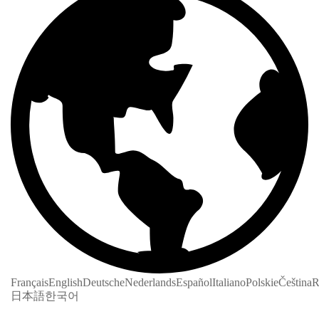
Français
English
Deutsche
Nederlands
Español
Italiano
Polskie
Čeština
R
日本語
한국어