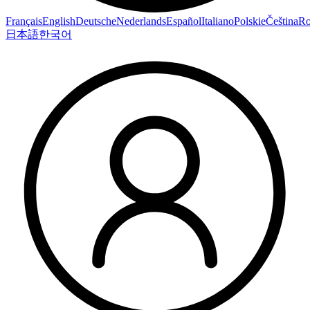
Français
English
Deutsche
Nederlands
Español
Italiano
Polskie
Čeština
R
日本語
한국어